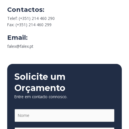
Contactos:
Telef: (+351) 214 460 290
Fax: (+351) 214 460 299
Email:
falex@falex.pt
Solicite um
Orçamento
Entre em contacto connosco.
N
o
m
N